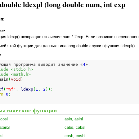
 double ldexpl (long double num, int exp
ип:
ие:
ция ldexp() возвращает значение num * 2ехр. Если возникает переполне
ией этой функции для данных типа long double служит функция ldexpl().
:
ующая программа выводит значение «
4
»
:
lude <stdio.h>
lude <math.h>
main
(
void
)
tf
(
"%f"
,
ldexp
(
1
,
2
)
)
;
rn
0
;
матические функции
acosl
asin, asinl
atan2l
cabs, cabsl
sl
cosh, coshl