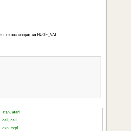
ние, то возвращает­ся HUGE_VAL.
atan, atanl
ceil, ceill
exp, expl