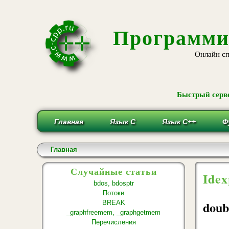
Программи
Онлайн сп
Быстрый серве
Главная
Язык С
Язык С++
Ф
Вы здесь
Главная
Случайные статьи
Idex
bdos, bdosptr
Потоки
doub
BREAK
_graphfreemem, _graphgetmem
Перечисления