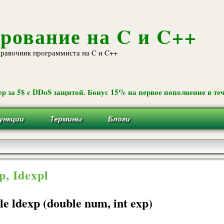
Перейти к
основному
содержанию
рование на C и C++
равочник программиста на C и C++
р за 5$ c DDoS защитой. Бонус 15% на первое пополнение в теч
ункции
Термины
Блоги
p, Idexpl
le ldexp (double num, int exp)