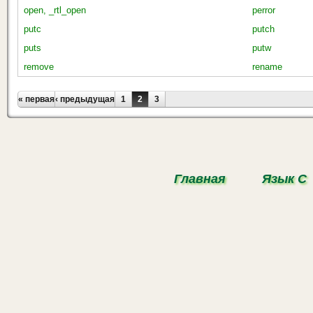
open, _rtl_open
perror
putc
putch
puts
putw
remove
rename
Страницы
« первая
‹ предыдущая
1
2
3
Главная
Язык С