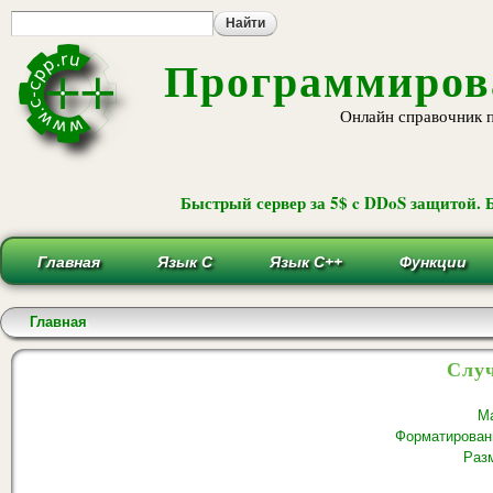
Пе
ос
со
Программирова
Онлайн справочник 
Быстрый сервер за 5$ c DDoS защитой. 
Главная
Язык С
Язык С++
Функции
Вы здесь
Главная
Случ
Ма
Форматирован
Раз