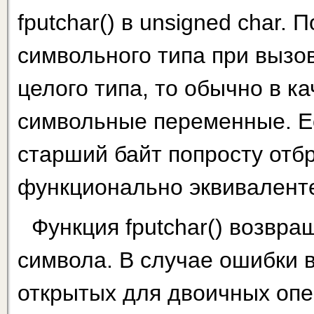
fputchar() в unsigned char.
символьного типа при вызо
целого типа, то обычно в к
символьные переменные. Ес
старший байт попросту отбра
функционально эквивалентен
Функция fputchar() возвра
символа. В случае ошибки 
открытых для двоичных опе