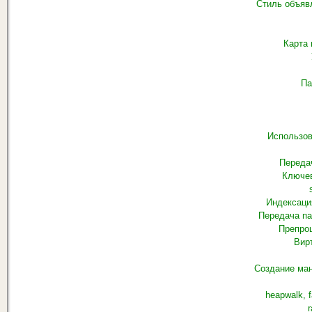
Стиль объяв
Карта
Па
Использов
Переда
Ключев
Индексаци
Передача па
Препро
Вир
Создание ма
heapwalk, f
r