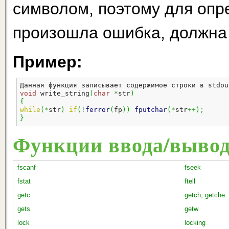
символом, поэтому для опр
произошла ошибка, должна и
Пример:
Данная функция записывает содержимое строки в stdou
void
 write_string
(
char
*
str
)
{
while
(
*
str
)
if
(
!
ferror
(
fp
)
)
fputchar
(
*
str
++
)
;
}
Функции ввода/выво
fscanf
fseek
fstat
ftell
getc
getch, getche
gets
getw
lock
locking