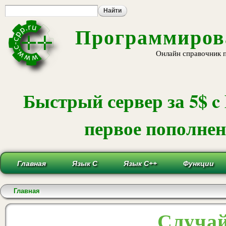
Пе
ос
со
Программирова
Онлайн справочник 
Быстрый сервер за 5$ c
первое пополнени
Главная
Язык С
Язык С++
Функции
Вы здесь
Главная
Случай