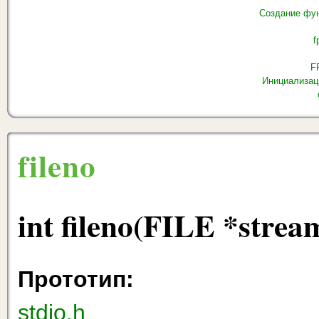
Создание фун
f
F
Инициализац
fileno
int fileno(FILE *strea
Прототип:
stdio.h