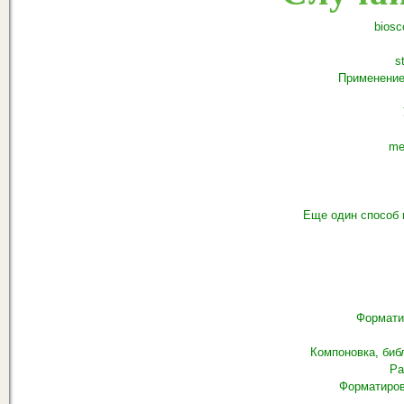
biosc
s
Применение
me
Еще один способ 
Формати
Компоновка, биб
Ра
Форматиров