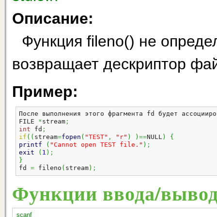
Описание:
Функция fileno() не опред
возвращает дескриптор фай
Пример:
После выполнения этого фрагмента fd будет ассоцииро
FILE
*
stream
;
int
 fd
;
if
(
(
stream
=
fopen
(
"TEST"
,
"r"
)
)
==
NULL
)
{
printf
(
"Cannot open TEST file."
)
;
exit
(
1
)
;
}
fd 
=
 fileno
(
stream
)
;
Функции ввода/выво
scanf