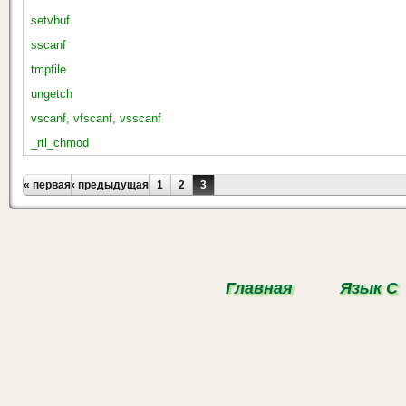
setvbuf
sscanf
tmpfile
ungetch
vscanf, vfscanf, vsscanf
_rtl_chmod
Страницы
« первая
‹ предыдущая
1
2
3
Главная
Язык С