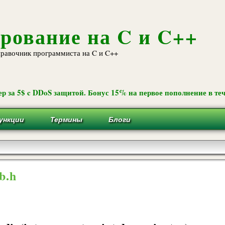
Перейти к
основному
содержанию
рование на C и C++
равочник программиста на C и C++
р за 5$ c DDoS защитой. Бонус 15% на первое пополнение в теч
ункции
Термины
Блоги
ib.h