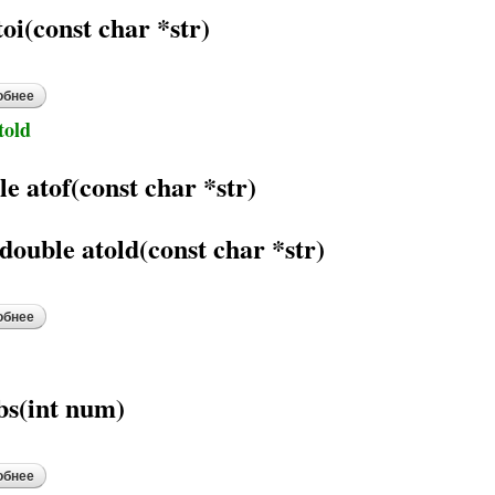
toi(const char *str)
обнее
о atoi
told
e atof(const char *str)
double atold(const char *str)
обнее
о atof, atold
abs(int num)
обнее
о abs