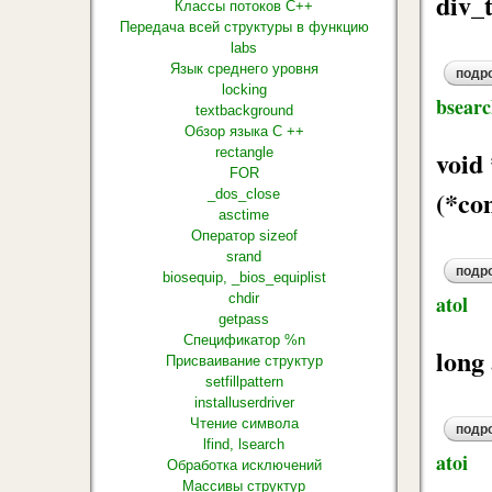
div_
Классы потоков C++
Передача всей структуры в функцию
labs
Язык среднего уровня
подр
locking
bsear
textbackground
Обзор языка С ++
rectangle
void 
FOR
(*co
_dos_close
asctime
Оператор sizeof
srand
подр
biosequip, _bios_equiplist
chdir
atol
getpass
Спецификатор %n
long 
Присваивание структур
setfillpattern
installuserdriver
Чтение символа
подр
lfind, lsearch
atoi
Обработка исключений
Массивы структур