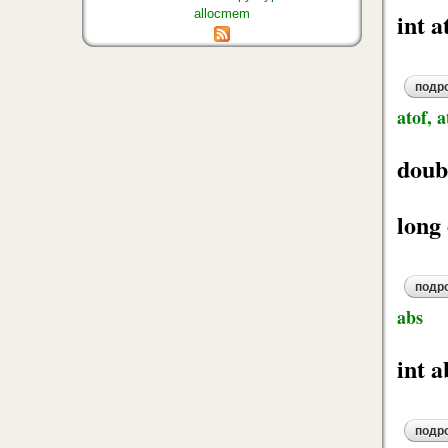
allocmem
int a
подр
atof, a
doubl
long 
подр
abs
int 
подр