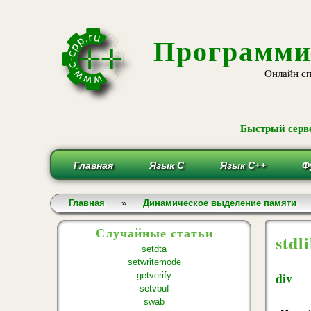
Программи
Онлайн сп
Быстрый серве
Главная
Язык С
Язык С++
Ф
Вы здесь
Главная
»
Динамическое выделение памяти
Случайные статьи
stdl
setdta
setwritemode
div
getverify
setvbuf
swab