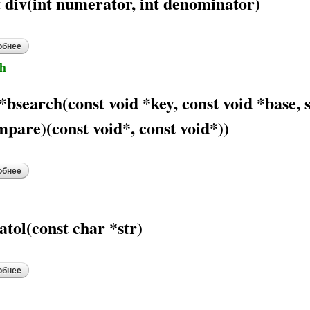
t div(int numerator, int denominator)
обнее
о div
ch
*bsearch(const void *key, const void *base, s
mpare)(const void*, const void*))
обнее
о bsearch
atol(const char *str)
обнее
о atol