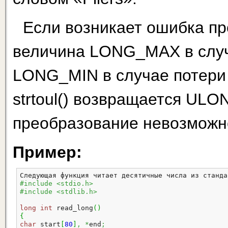
Если возникает ошибка пр
величина LONG_MAX в случ
LONG_MIN в случае потери
strtoul() возвращается UL
преобразование невозможно
Пример:
Следующая функция читает десятичные числа из станда
#include <stdio.h>
#include <stdlib.h>
long
int
 read_long
(
)
{
char
 start
[
80
]
,
*
end
;