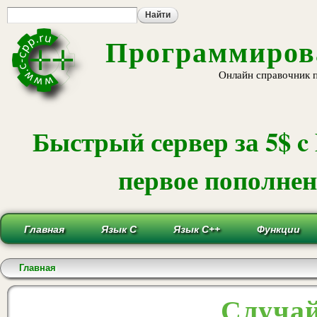
Пе
ос
со
Программирова
Онлайн справочник 
Быстрый сервер за 5$ c
первое пополнени
Главная
Язык С
Язык С++
Функции
Вы здесь
Главная
Случай