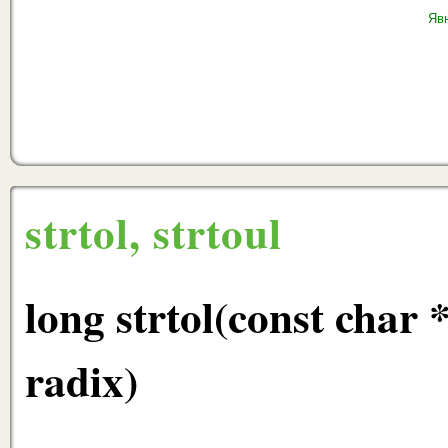
Яв
strtol, strtoul
long strtol(const char 
radix)