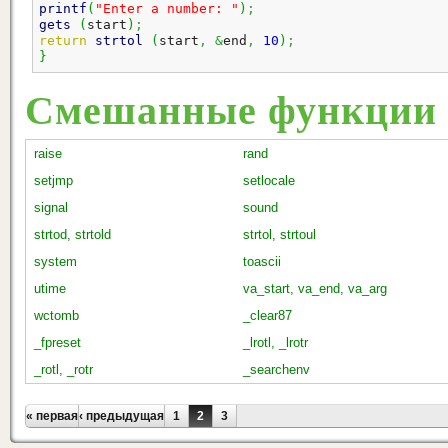
printf
(
"Enter a number: "
)
;
gets
(
start
)
;
return
strtol
(
start
,
&
end
,
10
)
;
}
Смешанные функции
raise
rand
setjmp
setlocale
signal
sound
strtod, strtold
strtol, strtoul
system
toascii
utime
va_start, va_end, va_arg
wctomb
_clear87
_fpreset
_lrotl, _lrotr
_rotl, _rotr
_searchenv
Страницы
« первая
‹ предыдущая
1
2
3