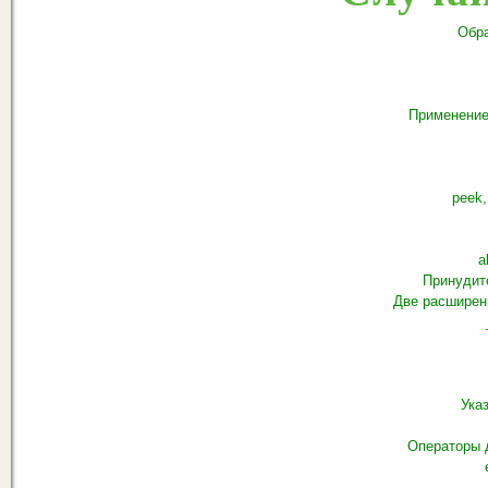
Обра
Применение
peek,
a
Принудит
Две расширенн
Ука
Операторы 