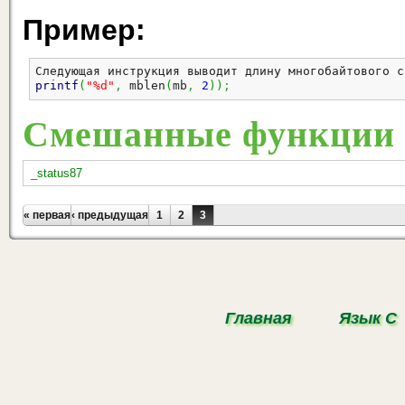
Пример:
Следующая инструкция выводит длину многобайтового с
printf
(
"%d"
,
 mblen
(
mb
,
2
)
)
;
Смешанные функции
_status87
Страницы
« первая
‹ предыдущая
1
2
3
Главная
Язык С