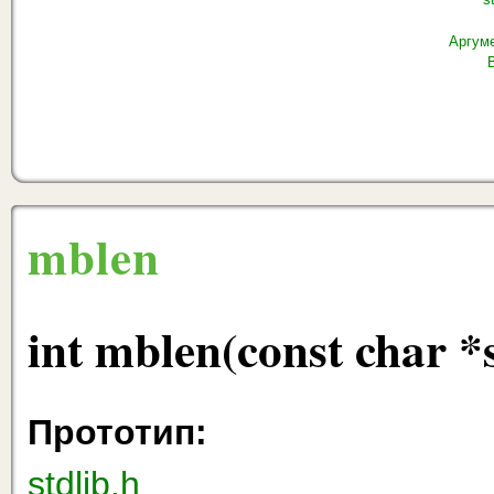
Аргум
mblen
int mblen(const char *st
Прототип:
stdlib.h