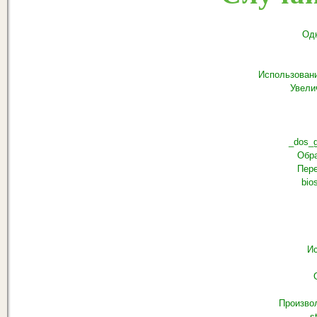
Од
Использовани
Увели
_dos_g
Обра
Пере
bio
Ис
Произво
s