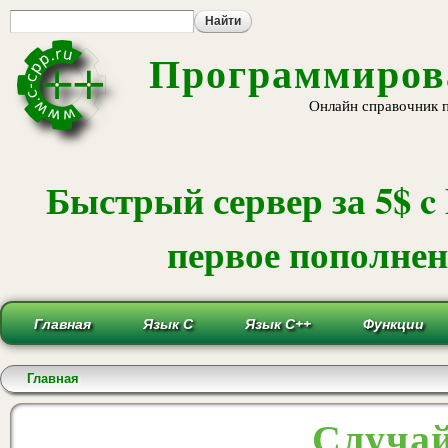
Пе
ос
со
Программирова
Онлайн справочник 
Быстрый сервер за 5$ c
первое пополнени
Главная
Язык С
Язык С++
Функции
Вы здесь
Главная
Случай