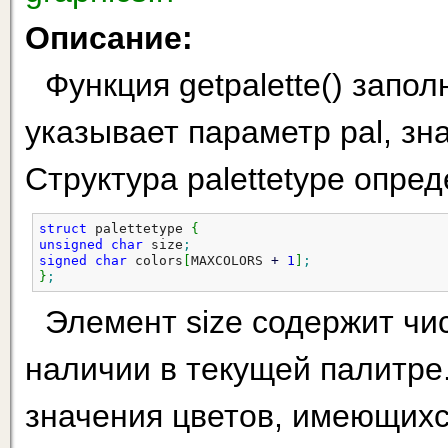
Описание:
Функция getpalette() запол
указывает параметр pal, зн
Структура palettetype опр
struct
 palettetype 
{
unsigned
char
 size
;
signed
char
 colors
[
MAXCOLORS 
+
1
]
;
}
;
Элемент size содержит чи
наличии в текущей палитре.
значения цветов, имеющихс