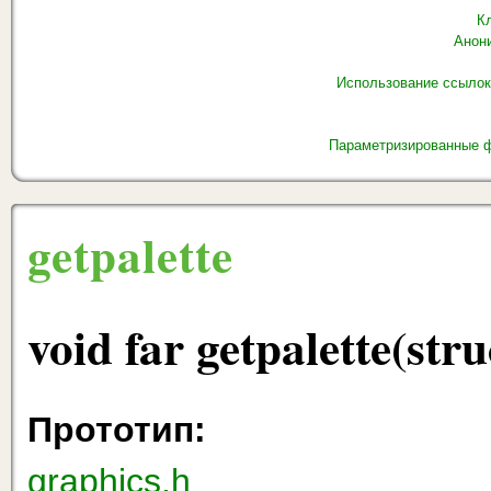
К
Анон
Использование ссылок
Параметризированные ф
getpalette
void far getpalette(stru
Прототип:
graphics.h