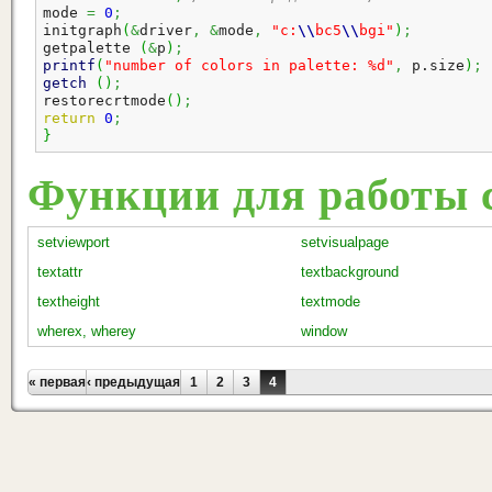
mode 
=
0
;
initgraph
(
&
driver
,
&
mode
,
"c:
\\
bc5
\\
bgi"
)
;
getpalette 
(
&
p
)
;
printf
(
"number of colors in palette: %d"
,
 p.
size
)
;
getch
(
)
;
restorecrtmode
(
)
;
return
0
;
}
Функции для работы с
setviewport
setvisualpage
textattr
textbackground
textheight
textmode
wherex, wherey
window
Страницы
« первая
‹ предыдущая
1
2
3
4