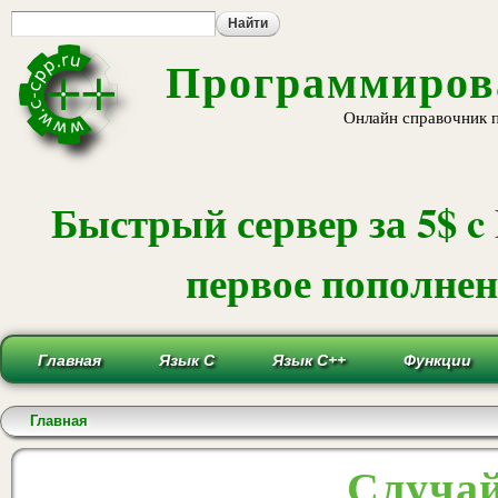
Пе
ос
со
Программирова
Онлайн справочник 
Быстрый сервер за 5$ c
первое пополнени
Главная
Язык С
Язык С++
Функции
Вы здесь
Главная
Случай