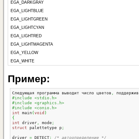
EGA_DARKGRAY
EGA_LIGHTBLUE
EGA_LIGHTGREEN
EGA_LIGHTCYAN
EGA_LIGHTRED
EGA_LIGHTMAGENTA
EGA_YELLOW
EGA_WHITE
Пример:
Следующая программа выводит число цветов
,
 поддержив
#include <stdio.h>
#include <graphics.h>
#include <conio.h>
int
 main
(
void
)
{
int
 driver
,
 mode
;
struct
 palettetype p
;
driver 
=
 DETECT
;
/* автоопределение */