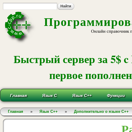
Пе
ос
со
Программирова
Онлайн справочник 
Быстрый сервер за 5$ c
первое пополнени
Главная
Язык С
Язык С++
Функции
Вы здесь
Главная
»
Язык С++
»
Дополнительно о языке C++
Р