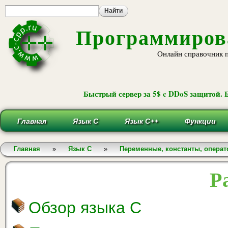
Пе
ос
со
Программирова
Онлайн справочник 
Быстрый сервер за 5$ c DDoS защитой. 
Главная
Язык С
Язык С++
Функции
Вы здесь
Главная
»
Язык С
»
Переменные, константы, опера
Р
Обзор языка С