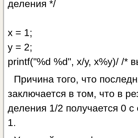
деления */
x = 1;
y = 2;
printf("%d %d", х/у, х%у)/ /* 
Причина того, что последн
заключается в том, что в р
деления 1/2 получается 0 с 
1.