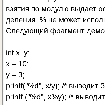
взятия по модулю выдает о
деления. % не может использ
Следующий фрагмент демон
int х, у;
х = 10;
у = 3;
printf("%d", x/y); /* выводит 3
printf ("%d", х%у); /* вывод