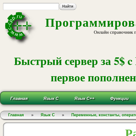
Пе
ос
со
Программирова
Онлайн справочник 
Быстрый сервер за 5$ c
первое пополнени
Главная
Язык С
Язык С++
Функции
Вы здесь
Главная
»
Язык С
»
Переменные, константы, опера
Р