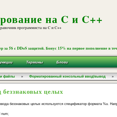
Перейти к
основному
содержанию
рование на C и C++
равочник программиста на C и C++
р за 5$ c DDoS защитой. Бонус 15% на первое пополнение в теч
ункции
Термины
Блоги
 и файлы
»
Форматированный консольный ввод/вывод
»
д беззнаковых целых
ввода беззнаковых целых используется спецификатор формата %u. Нап
d num;