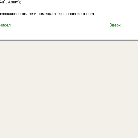
%u", &num);
беззнаковое целое и помещает его значение в num.
 чисел
Вверх