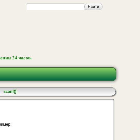
ении 24 часов.
scanf()
ример: