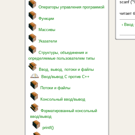
scanf ("
Операторы управления программой
читает 
Функции
‹ Ввод
Массивы
Указатели
Структуры, объединения и
определяемые пользователем типы
Ввод, вывод, потоки и файлы
Ввод/вывод С против С++
Потоки и файлы
Консольный ввод/вывод
Форматированный консольный
ввод/вывод
printf()