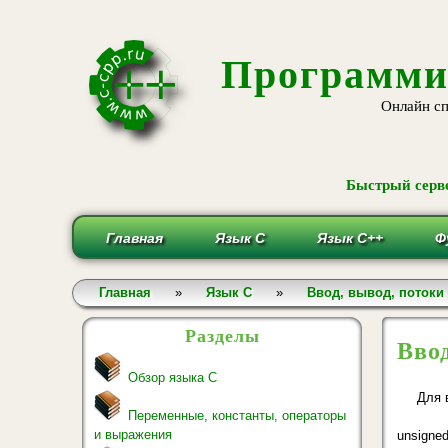
Программи
Онлайн сп
Быстрый серве
Главная
Язык С
Язык С++
Ф
Вы здесь
Главная
»
Язык С
»
Ввод, вывод, потоки
Разделы
Вво
Обзор языка С
Для 
Переменные, константы, операторы
и выражения
unsigne