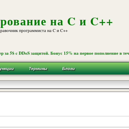
Перейти к
основному
содержанию
рование на C и C++
равочник программиста на C и C++
р за 5$ c DDoS защитой. Бонус 15% на первое пополнение в теч
ункции
Термины
Блоги