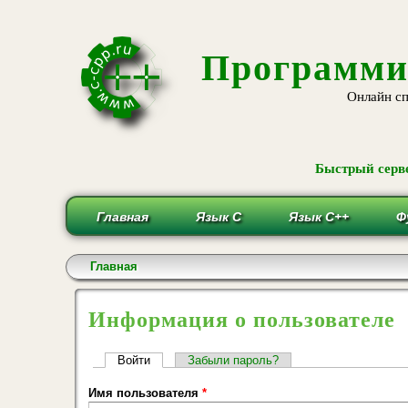
Программи
Онлайн сп
Быстрый серве
Главная
Язык С
Язык С++
Ф
Вы здесь
Главная
Информация о пользователе
Главные вкладки
Войти
(активная вкладка)
Забыли пароль?
Имя пользователя
*