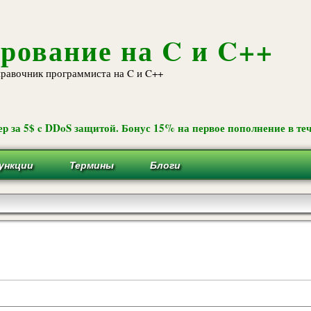
Перейти к
основному
содержанию
рование на C и C++
равочник программиста на C и C++
р за 5$ c DDoS защитой. Бонус 15% на первое пополнение в теч
ункции
Термины
Блоги