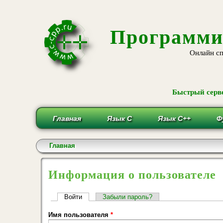
Программи
Онлайн сп
Быстрый серве
Главная
Язык С
Язык С++
Ф
Вы здесь
Главная
Информация о пользователе
Главные вкладки
Войти
(активная вкладка)
Забыли пароль?
Имя пользователя
*